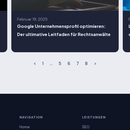
Februar 19, 2025
Google Unternehmensprofil optimieren:
Der ultimative Leitfaden für Rechtsanwälte
<
1
…
5
6
7
8
>
NAVIGATION
LEISTUNGEN
Home
SEO