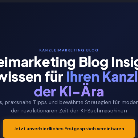
tseite
Leistungen
Über uns
Testimonials
Po
KANZLEIMARKETING BLOG
eimarketing Blog Insi
issen für
Ihren Kanzl
der KI-Ära
s, praxisnahe Tipps und bewährte Strategien für moder
der revolutionären Zeit der KI-Suchmaschinen
Jetzt unverbindliches Erstgespräch vereinbaren