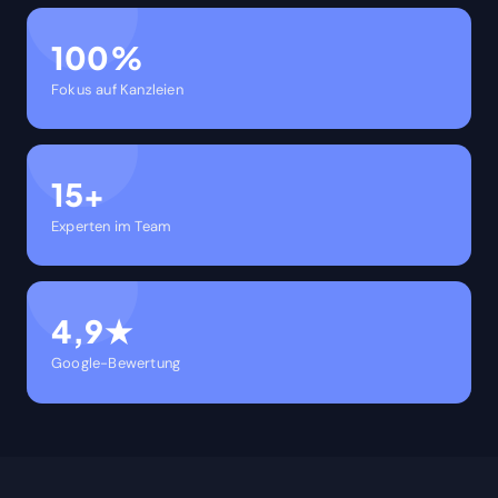
100%
Fokus auf Kanzleien
15+
Experten im Team
4,9★
Google-Bewertung