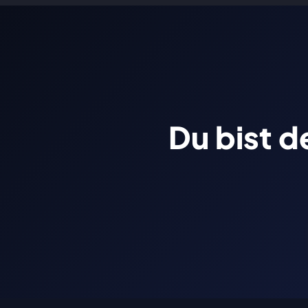
St
Du bist d