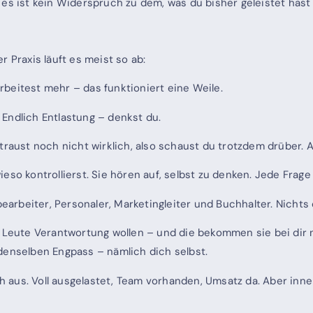
es ist kein Widerspruch zu dem, was du bisher geleistet hast 
 Praxis läuft es meist so ab:
eitest mehr – das funktioniert eine Weile.
. Endlich Entlastung – denkst du.
raust noch nicht wirklich, also schaust du trotzdem drüber. A
so kontrollierst. Sie hören auf, selbst zu denken. Jede Frage l
earbeiter, Personaler, Marketingleiter und Buchhalter. Nichts 
 Leute Verantwortung wollen – und die bekommen sie bei dir ni
denselben Engpass – nämlich dich selbst.
ich aus. Voll ausgelastet, Team vorhanden, Umsatz da. Aber inn