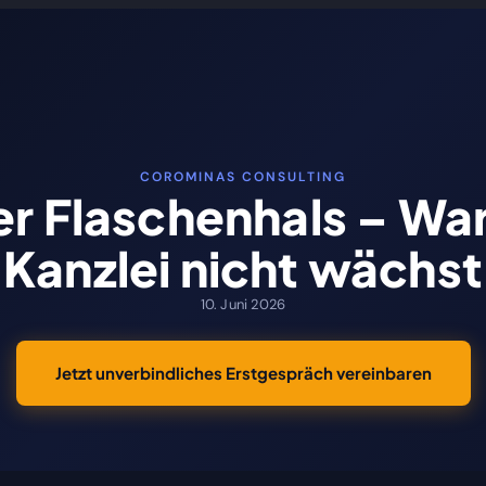
artseite
Leistungen
Über uns
Testimonials
Po
COROMINAS CONSULTING
er Flaschenhals – W
Kanzlei nicht wächst
10. Juni 2026
Jetzt unverbindliches Erstgespräch vereinbaren