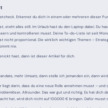
st
bstcheck. Erkennst du dich in einem oder mehreren dieser Pu
t, steht alles still. Im Urlaub hast du den Laptop dabei. Du ha
bessern und kontrollieren musst. Deine To-do-Liste ist seit Mo
st nicht proportional. Die wirklich wichtigen Themen – Strateg
kommt nie.
ickt hast, dann ist dieser Artikel für dich.
ndate, mehr Umsatz, dann stelle ich jemanden ein, dann wird es
 Er liegt darin, dass du eine neue Rolle annehmen musst – und
blemlöser, Allrounder. Das war gut und richtig. Es hat dich d
acht hat, wird dich nicht auf 100.000 € bringen. Dafür musst 